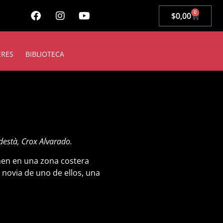
0
$
0,00
ERES
BIBLIOTECA
destà, Crox Alvarado.
nen en una zona costera
a novia de uno de ellos, una