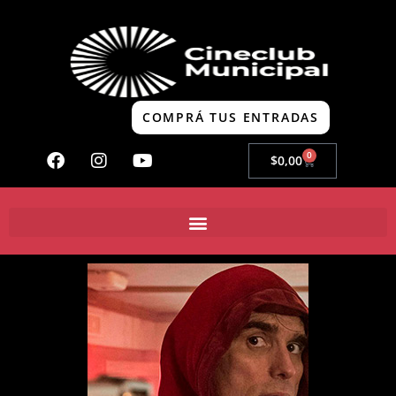
COMPRÁ TUS ENTRADAS
0
$
0,00