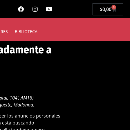
0
$
0,00
ERES
BIBLIOTECA
adamente a
ital, 104’, AM18)
quette, Madonna.
eer los anuncios personales
en está buscando
 ella también quiere