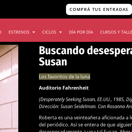
COMPRÁ TUS ENTRADAS
O
ESTRENOS
CICLOS
DÍA POR DÍA
CURSOS Y TALL
Buscando desesper
Susan
Los favoritos de la luna
Auditorio Fahrenheit
(Desperately Seeking Susan, EE.UU., 1985, Dig
Dirección: Susan Seidelman. Con Rosanna Ar
Roberta es una veinteañera aficionada a l
del periódico. Así se entera de que algui
desesperadamente a una tal Susan. Ahora