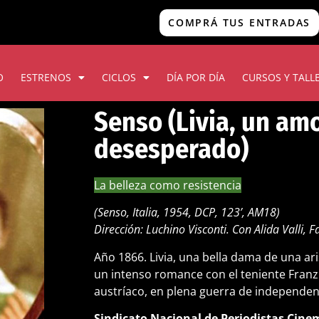
COMPRÁ TUS ENTRADAS
O
ESTRENOS
CICLOS
DÍA POR DÍA
CURSOS Y TALL
Senso (Livia, un am
desesperado)
La belleza como resistencia
(Senso, Italia, 1954, DCP, 123’, AM18)
Dirección: Luchino Visconti. Con Alida Valli, F
Año 1866. Livia, una bella dama de una aris
un intenso romance con el teniente Franz M
austríaco, en plena guerra de independenci
Sindicato Nacional de Periodistas Cinem