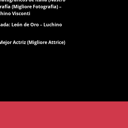
afía (Migliore Fotografia) –
chino Visconti
nada: León de Oro – Luchino
ejor Actriz (Migliore Attrice)