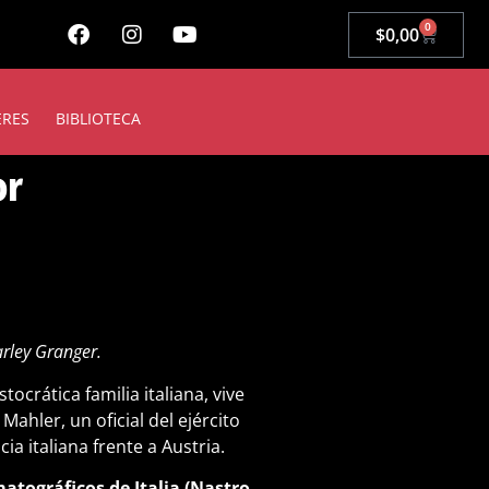
0
$
0,00
ERES
BIBLIOTECA
or
arley Granger.
tocrática familia italiana, vive
ahler, un oficial del ejército
a italiana frente a Austria.
atográficos de Italia (Nastro