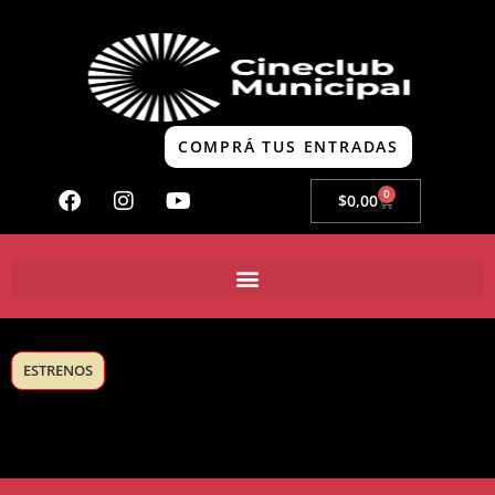
COMPRÁ TUS ENTRADAS
0
$
0,00
ESTRENOS