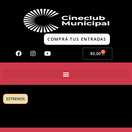
COMPRÁ TUS ENTRADAS
0
$
0,00
ESTRENOS