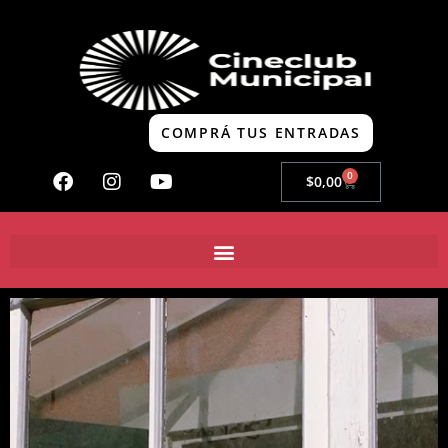
COMPRÁ TUS ENTRADAS
0
$
0,00